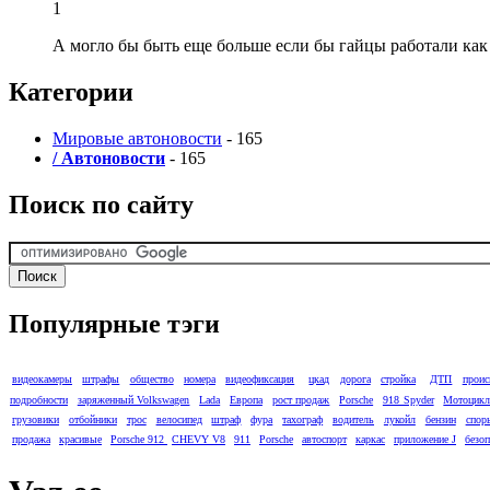
1
А могло бы быть еще больше если бы гайцы работали как
Категории
Мировые автоновости
- 165
/ Автоновости
- 165
Поиск по сайту
Популярные тэги
видеокамеры
штрафы
общество
номера
видеофиксация
цкад
дорога
стройка
ДТП
проис
подробности
заряженный Volkswagen
Lada
Европа
рост продаж
Porsche
918 Spyder
Мотоцик
грузовики
отбойники
трос
велосипед
штраф
фура
тахограф
водитель
лукойл
бензин
спор
продажа
красивые
Porsche 912
CHEVY V8
911
Porsche
автоспорт
каркас
приложение J
безоп