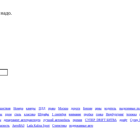
 надо.
шествия
Номера
камеры
ПДД
права
Москва
дороги
Бензин
цены
водитель
выделенные по
лы
хром
сталь
классика
Штрафы
1 сентября
внимание
пробки
гонка
Нюрбургринг
тележка
ы
департамент автотранспорта
лучший автомобиль
премия
СУПЕР DRIFT БИТВА
дрифт
Супер 
асность
АвтоВАЗ
Lada Kalina Sport
Статистика
подержанные авто