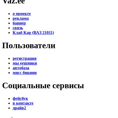
Vaz.ee
о проекте
реклама
баннер
связь
Клаб Кар (ВАЗ 21011)
Пользователи
регистрация
мы еешники
автобаза
мисс бикини
Социальные сервисы
фейсбук
в контакте
драйв2