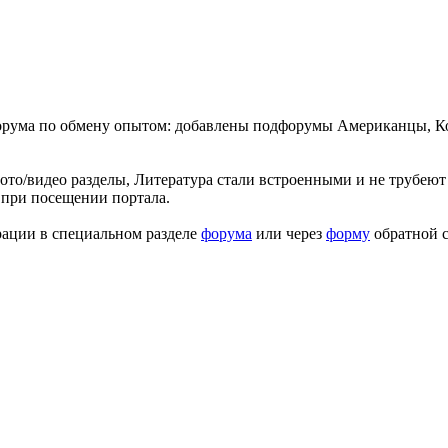
форума по обмену опытом: добавлены подфорумы Американцы, К
ото/видео разделы, Литература стали встроенными и не трубеют 
 при посещении портала.
рации в специальном разделе
форума
или через
форму
обратной с