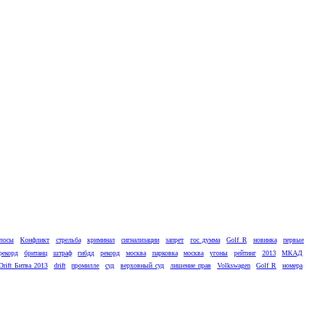
лосы
Конфликт
стрельба
криминал
сигнализации
запрет
гос думма
Golf R
новинка
первые
рекорд
британц
штраф
гибдд
рекорд
москва
парковка
москва
угоны
рейтинг
2013
МКАД
Drift Битва 2013
drift
промилле
суд
верховный суд
лишение прав
Volkswagen
Golf R
номера