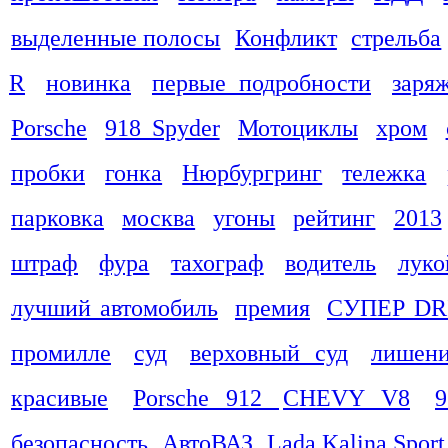
выделенные полосы
Конфликт
стрельба
R
новинка
первые подробности
заря
Porsche
918 Spyder
Мотоциклы
хром
пробки
гонка
Нюрбургринг
тележка
парковка
москва
угоны
рейтинг
2013
штраф
фура
тахограф
водитель
луко
лучший автомобиль
премия
СУПЕР DR
промилле
суд
верховный суд
лишени
красивые
Porsche 912
CHEVY V8
9
безопасность
АвтоВАЗ
Lada Kalina Sport