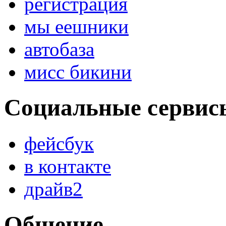
регистрация
мы еешники
автобаза
мисс бикини
Социальные сервис
фейсбук
в контакте
драйв2
Общение