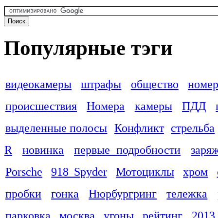
Популярные тэги
видеокамеры
штрафы
общество
номер
происшествия
Номера
камеры
ПДД
выделенные полосы
Конфликт
стрельба
R
новинка
первые подробности
заря
Porsche
918 Spyder
Мотоциклы
хром
пробки
гонка
Нюрбургринг
тележка
парковка
москва
угоны
рейтинг
2013