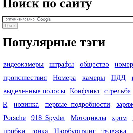
Поиск по сайту
Популярные тэги
видеокамеры
штрафы
общество
номер
происшествия
Номера
камеры
ПДД
выделенные полосы
Конфликт
стрельба
R
новинка
первые подробности
заря
Porsche
918 Spyder
Мотоциклы
хром
пробки
гонка
Нюрбургринг
тележка