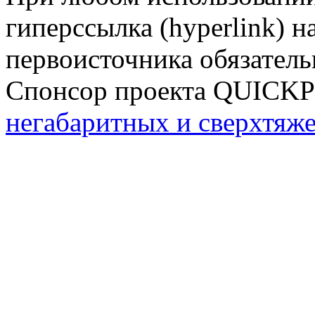
гиперссылка (hyperlink) н
первоисточника обязатель
Спонсор проекта QUICK
негабаритных и сверхтяж