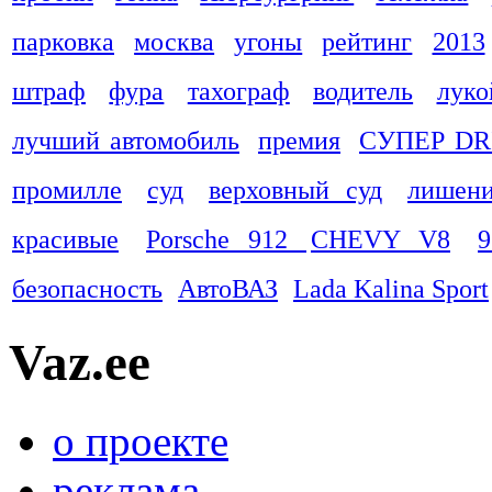
парковка
москва
угоны
рейтинг
2013
штраф
фура
тахограф
водитель
луко
лучший автомобиль
премия
СУПЕР DR
промилле
суд
верховный суд
лишени
красивые
Porsche 912
CHEVY V8
9
безопасность
АвтоВАЗ
Lada Kalina Sport
Vaz.ee
о проекте
реклама