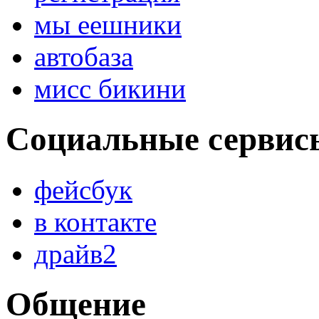
мы еешники
автобаза
мисс бикини
Социальные сервис
фейсбук
в контакте
драйв2
Общение