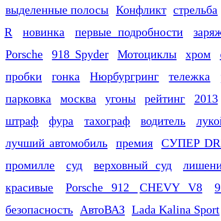
выделенные полосы
Конфликт
стрельба
R
новинка
первые подробности
заря
Porsche
918 Spyder
Мотоциклы
хром
пробки
гонка
Нюрбургринг
тележка
парковка
москва
угоны
рейтинг
2013
штраф
фура
тахограф
водитель
луко
лучший автомобиль
премия
СУПЕР DR
промилле
суд
верховный суд
лишени
красивые
Porsche 912
CHEVY V8
9
безопасность
АвтоВАЗ
Lada Kalina Sport