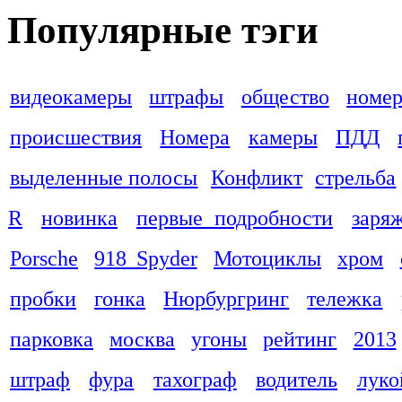
Популярные тэги
видеокамеры
штрафы
общество
номер
происшествия
Номера
камеры
ПДД
выделенные полосы
Конфликт
стрельба
R
новинка
первые подробности
заря
Porsche
918 Spyder
Мотоциклы
хром
пробки
гонка
Нюрбургринг
тележка
парковка
москва
угоны
рейтинг
2013
штраф
фура
тахограф
водитель
луко