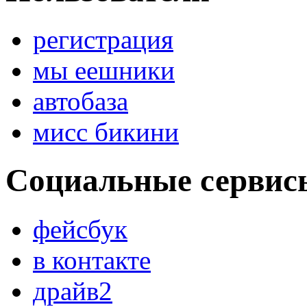
регистрация
мы еешники
автобаза
мисс бикини
Социальные сервис
фейсбук
в контакте
драйв2