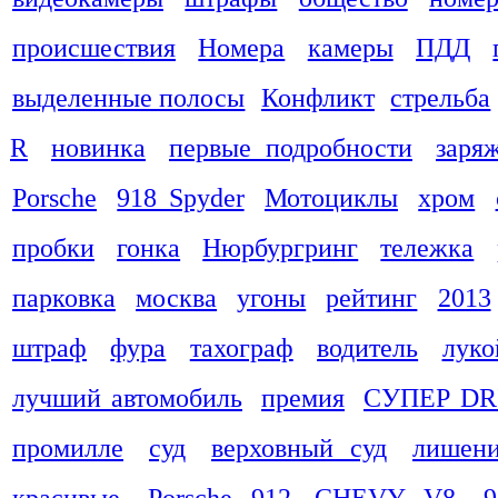
происшествия
Номера
камеры
ПДД
выделенные полосы
Конфликт
стрельба
R
новинка
первые подробности
заря
Porsche
918 Spyder
Мотоциклы
хром
пробки
гонка
Нюрбургринг
тележка
парковка
москва
угоны
рейтинг
2013
штраф
фура
тахограф
водитель
луко
лучший автомобиль
премия
СУПЕР DR
промилле
суд
верховный суд
лишени
красивые
Porsche 912
CHEVY V8
9