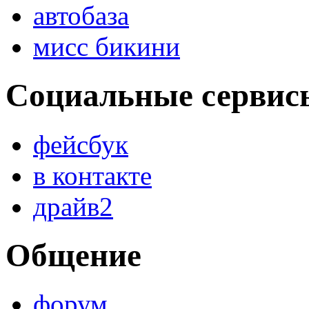
автобаза
мисс бикини
Социальные сервис
фейсбук
в контакте
драйв2
Общение
форум