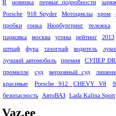
R
новинка
первые подробности
заря
Porsche
918 Spyder
Мотоциклы
хром
пробки
гонка
Нюрбургринг
тележка
парковка
москва
угоны
рейтинг
2013
штраф
фура
тахограф
водитель
луко
лучший автомобиль
премия
СУПЕР DR
промилле
суд
верховный суд
лишени
красивые
Porsche 912
CHEVY V8
9
безопасность
АвтоВАЗ
Lada Kalina Sport
Vaz.ee