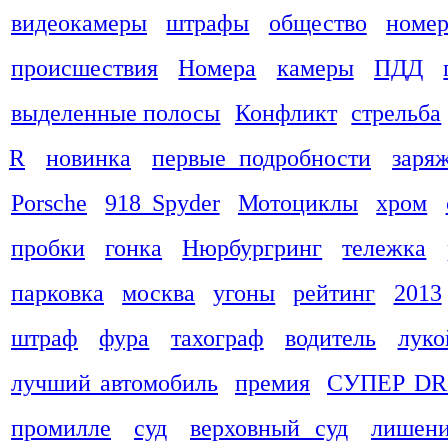
видеокамеры
штрафы
общество
номер
происшествия
Номера
камеры
ПДД
выделенные полосы
Конфликт
стрельба
R
новинка
первые подробности
заря
Porsche
918 Spyder
Мотоциклы
хром
пробки
гонка
Нюрбургринг
тележка
парковка
москва
угоны
рейтинг
2013
штраф
фура
тахограф
водитель
луко
лучший автомобиль
премия
СУПЕР DR
промилле
суд
верховный суд
лишени