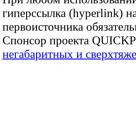
гиперссылка (hyperlink) н
первоисточника обязатель
Спонсор проекта QUICK
негабаритных и сверхтяж