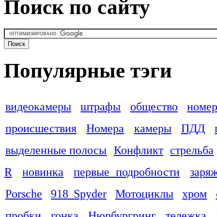
Поиск по сайту
Популярные тэги
видеокамеры
штрафы
общество
номер
происшествия
Номера
камеры
ПДД
выделенные полосы
Конфликт
стрельба
R
новинка
первые подробности
заря
Porsche
918 Spyder
Мотоциклы
хром
пробки
гонка
Нюрбургринг
тележка