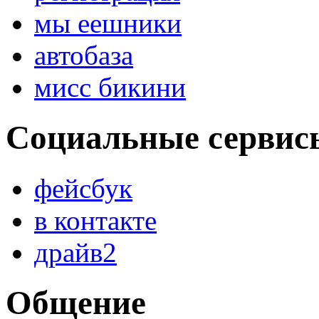
мы еешники
автобаза
мисс бикини
Социальные сервис
фейсбук
в контакте
драйв2
Общение