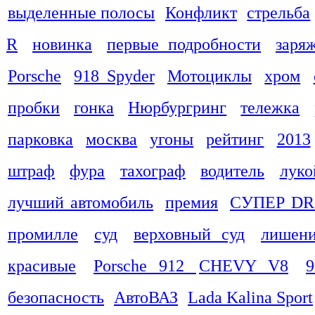
выделенные полосы
Конфликт
стрельба
R
новинка
первые подробности
заря
Porsche
918 Spyder
Мотоциклы
хром
пробки
гонка
Нюрбургринг
тележка
парковка
москва
угоны
рейтинг
2013
штраф
фура
тахограф
водитель
луко
лучший автомобиль
премия
СУПЕР DR
промилле
суд
верховный суд
лишени
красивые
Porsche 912
CHEVY V8
9
безопасность
АвтоВАЗ
Lada Kalina Sport