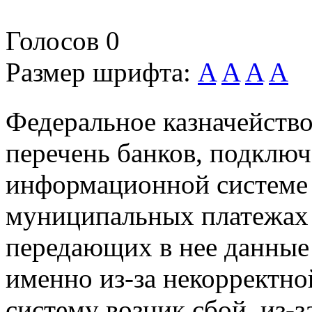
Голосов
0
Размер шрифта:
A
A
A
A
Федеральное казначейство
перечень банков, подклю
информационной системе 
муниципальных платежах
передающих в нее данные 
именно из-за некорректн
систему возник сбой, из-з