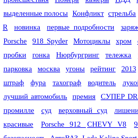
выделенные полосы
Конфликт
стрельба
R
новинка
первые подробности
заря
Porsche
918 Spyder
Мотоциклы
хром
пробки
гонка
Нюрбургринг
тележка
парковка
москва
угоны
рейтинг
2013
штраф
фура
тахограф
водитель
луко
лучший автомобиль
премия
СУПЕР DR
промилле
суд
верховный суд
лишени
красивые
Porsche 912
CHEVY V8
9
безопасность
АвтоВАЗ
Lada Kalina Sport