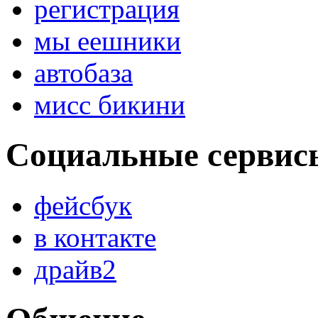
регистрация
мы еешники
автобаза
мисс бикини
Социальные сервис
фейсбук
в контакте
драйв2