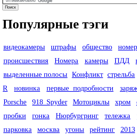
Популярные тэги
видеокамеры
штрафы
общество
номер
происшествия
Номера
камеры
ПДД
выделенные полосы
Конфликт
стрельба
R
новинка
первые подробности
заря
Porsche
918 Spyder
Мотоциклы
хром
пробки
гонка
Нюрбургринг
тележка
парковка
москва
угоны
рейтинг
2013