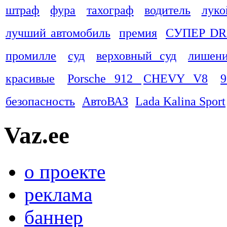
штраф
фура
тахограф
водитель
луко
лучший автомобиль
премия
СУПЕР DR
промилле
суд
верховный суд
лишени
красивые
Porsche 912
CHEVY V8
9
безопасность
АвтоВАЗ
Lada Kalina Sport
Vaz.ee
о проекте
реклама
баннер