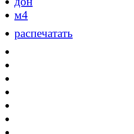
дон
м4
распечатать