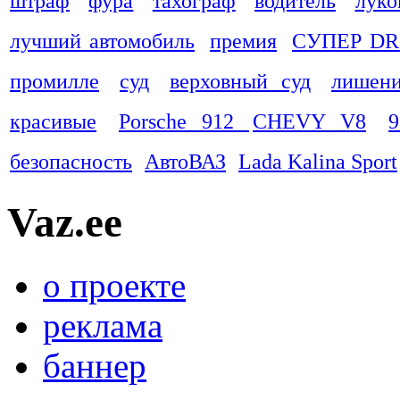
штраф
фура
тахограф
водитель
луко
лучший автомобиль
премия
СУПЕР DR
промилле
суд
верховный суд
лишени
красивые
Porsche 912
CHEVY V8
9
безопасность
АвтоВАЗ
Lada Kalina Sport
Vaz.ee
о проекте
реклама
баннер