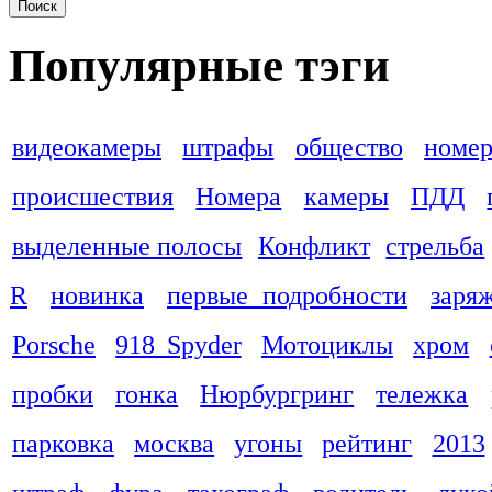
Популярные тэги
видеокамеры
штрафы
общество
номер
происшествия
Номера
камеры
ПДД
выделенные полосы
Конфликт
стрельба
R
новинка
первые подробности
заря
Porsche
918 Spyder
Мотоциклы
хром
пробки
гонка
Нюрбургринг
тележка
парковка
москва
угоны
рейтинг
2013