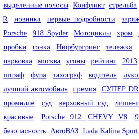
выделенные полосы
Конфликт
стрельба
R
новинка
первые подробности
заря
Porsche
918 Spyder
Мотоциклы
хром
пробки
гонка
Нюрбургринг
тележка
парковка
москва
угоны
рейтинг
2013
штраф
фура
тахограф
водитель
луко
лучший автомобиль
премия
СУПЕР DR
промилле
суд
верховный суд
лишени
красивые
Porsche 912
CHEVY V8
9
безопасность
АвтоВАЗ
Lada Kalina Sport