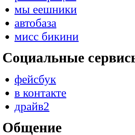
мы еешники
автобаза
мисс бикини
Социальные сервис
фейсбук
в контакте
драйв2
Общение