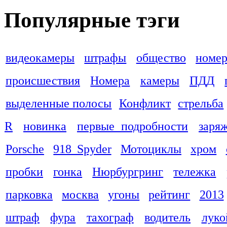
Популярные тэги
видеокамеры
штрафы
общество
номер
происшествия
Номера
камеры
ПДД
выделенные полосы
Конфликт
стрельба
R
новинка
первые подробности
заря
Porsche
918 Spyder
Мотоциклы
хром
пробки
гонка
Нюрбургринг
тележка
парковка
москва
угоны
рейтинг
2013
штраф
фура
тахограф
водитель
луко