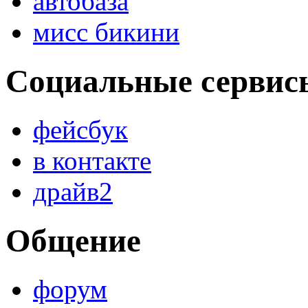
автобаза
мисс бикини
Социальные сервис
фейсбук
в контакте
драйв2
Общение
форум