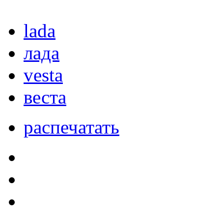
lada
лада
vesta
веста
распечатать