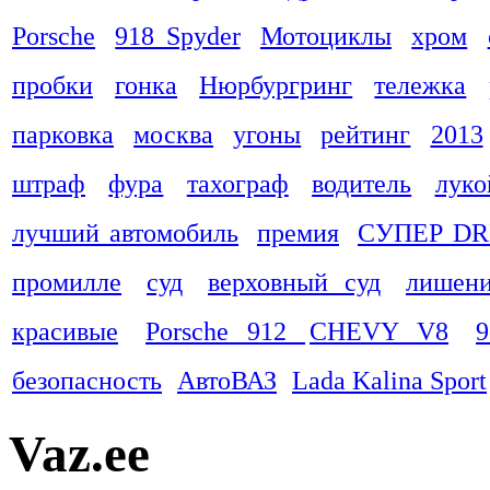
Porsche
918 Spyder
Мотоциклы
хром
пробки
гонка
Нюрбургринг
тележка
парковка
москва
угоны
рейтинг
2013
штраф
фура
тахограф
водитель
луко
лучший автомобиль
премия
СУПЕР DR
промилле
суд
верховный суд
лишени
красивые
Porsche 912
CHEVY V8
9
безопасность
АвтоВАЗ
Lada Kalina Sport
Vaz.ee