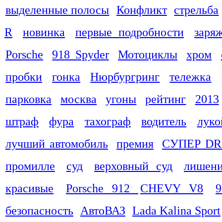
выделенные полосы
Конфликт
стрельба
R
новинка
первые подробности
заря
Porsche
918 Spyder
Мотоциклы
хром
пробки
гонка
Нюрбургринг
тележка
парковка
москва
угоны
рейтинг
2013
штраф
фура
тахограф
водитель
луко
лучший автомобиль
премия
СУПЕР DR
промилле
суд
верховный суд
лишени
красивые
Porsche 912
CHEVY V8
9
безопасность
АвтоВАЗ
Lada Kalina Sport