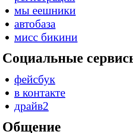
мы еешники
автобаза
мисс бикини
Социальные сервис
фейсбук
в контакте
драйв2
Общение