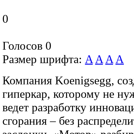
0
Голосов
0
Размер шрифта:
A
A
A
A
Компания Koenigsegg, со
гиперкар, которому не ну
ведет разработку инновац
сгорания – без распредел