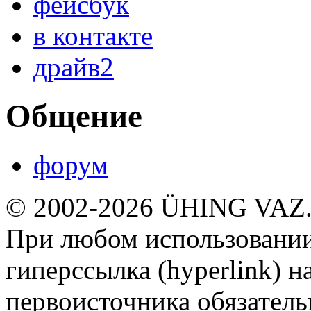
фейсбук
в контакте
драйв2
Общение
форум
© 2002-2026 ÜHING VAZ
При любом использовании
гиперссылка (hyperlink) н
первоисточника обязатель