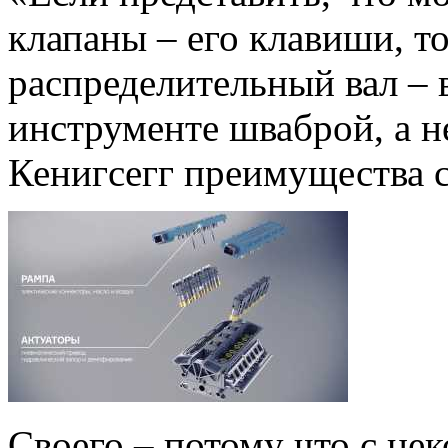
клапаны – его клавиши, т
распределительный вал – в
инструменте шваброй, а н
Кенигсегг преимущества с
Своего – потому что с не