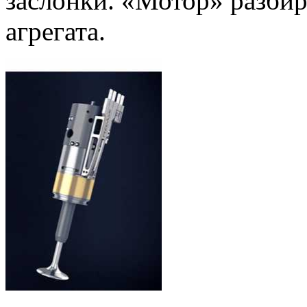
заслонки. «Мотор» разбир
агрегата.