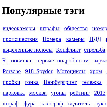
Популярные тэги
видеокамеры
штрафы
общество
номер
происшествия
Номера
камеры
ПДД
выделенные полосы
Конфликт
стрельба
R
новинка
первые подробности
заря
Porsche
918 Spyder
Мотоциклы
хром
пробки
гонка
Нюрбургринг
тележка
парковка
москва
угоны
рейтинг
2013
штраф
фура
тахограф
водитель
луко