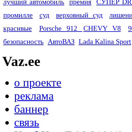
лучший автомобиль
премия
СУПЕР DR
промилле
суд
верховный суд
лишени
красивые
Porsche 912
CHEVY V8
9
безопасность
АвтоВАЗ
Lada Kalina Sport
Vaz.ee
о проекте
реклама
баннер
связь