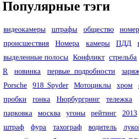
Популярные тэги
видеокамеры
штрафы
общество
номер
происшествия
Номера
камеры
ПДД
выделенные полосы
Конфликт
стрельба
R
новинка
первые подробности
заря
Porsche
918 Spyder
Мотоциклы
хром
пробки
гонка
Нюрбургринг
тележка
парковка
москва
угоны
рейтинг
2013
штраф
фура
тахограф
водитель
луко