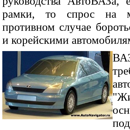
руководства АвтоВАЗа, 
рамки, то спрос на 
противном случае бороть
и корейскими автомобиля
ВА
тр
ав
"Ж
ос
по