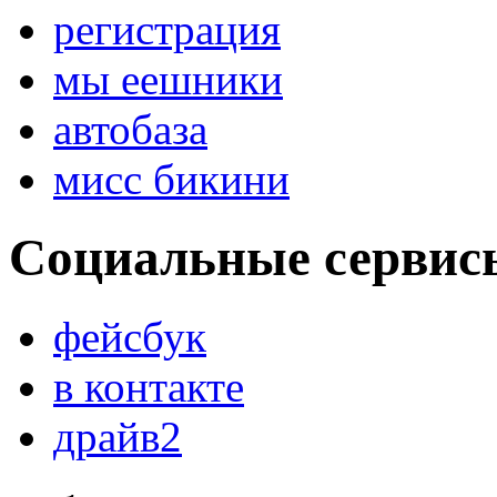
регистрация
мы еешники
автобаза
мисс бикини
Социальные сервис
фейсбук
в контакте
драйв2