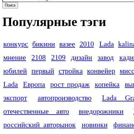
Популярные тэги
конкурс
бикини
вазее
2010
Lada
kalin
мнение
2108
2109
дизайн
завод
кади
юбилей
первый
стройка
конвейер
мис
Lada
Европа
рост продаж
копейка
вы
экспорт
автопроизводство
Lada Gra
отечественные авто
внедорожники
российский авторынок
новинки
финан