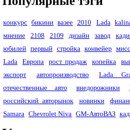
Популярные тэги
конкурс
бикини
вазее
2010
Lada
kalin
мнение
2108
2109
дизайн
завод
кади
юбилей
первый
стройка
конвейер
мис
Lada
Европа
рост продаж
копейка
вы
экспорт
автопроизводство
Lada Gra
отечественные авто
внедорожники
российский авторынок
новинки
финан
Samara
Chevrolet Niva
GM-АвтоВАЗ
ка