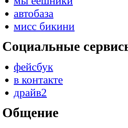
мы еешники
автобаза
мисс бикини
Социальные сервис
фейсбук
в контакте
драйв2
Общение