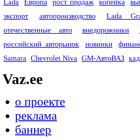
Lada
Европа
рост продаж
копейка
вы
экспорт
автопроизводство
Lada Gra
отечественные авто
внедорожники
российский авторынок
новинки
финан
Samara
Chevrolet Niva
GM-АвтоВАЗ
ка
Vaz.ee
о проекте
реклама
баннер