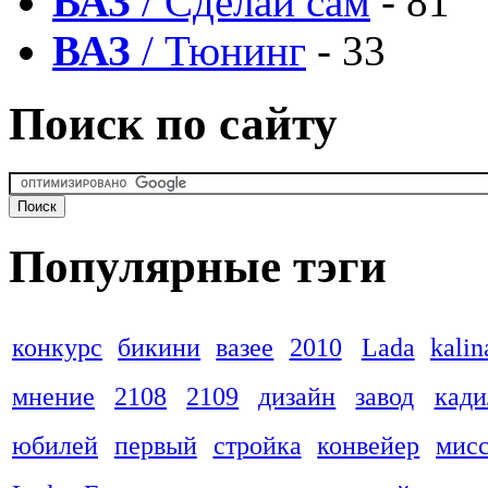
ВАЗ
/ Сделай сам
- 81
ВАЗ
/ Тюнинг
- 33
Поиск по сайту
Популярные тэги
конкурс
бикини
вазее
2010
Lada
kalin
мнение
2108
2109
дизайн
завод
кади
юбилей
первый
стройка
конвейер
мис