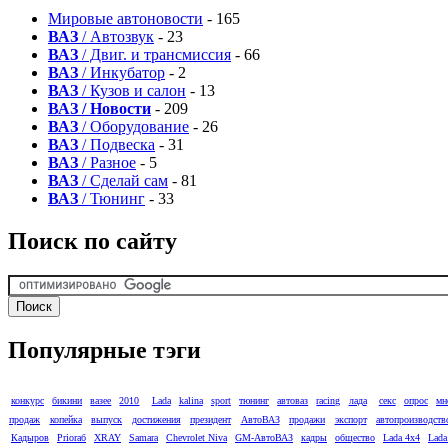
Мировые автоновости
- 165
ВАЗ
/ Автозвук
- 23
ВАЗ
/ Двиг. и трансмиссия
- 66
ВАЗ
/ Инкубатор
- 2
ВАЗ
/ Кузов и салон
- 13
ВАЗ / Новости
- 209
ВАЗ
/ Оборудование
- 26
ВАЗ
/ Подвеска
- 31
ВАЗ
/ Разное
- 5
ВАЗ
/ Сделай сам
- 81
ВАЗ
/ Тюнинг
- 33
Поиск по сайту
Популярные тэги
конкурс
бикини
вазее
2010
Lada
kalina
sport
тюнинг
автоваз
racing
лада
секс
опрос
мн
продаж
копейка
выпуск
достижения
президент
АвтоВАЗ
продажи
экспорт
автопроизводств
Кадыров
Prioraб
XRAY
Samara
Chevrolet Niva
GM-АвтоВАЗ
кадры
общество
Lada 4x4
Lada