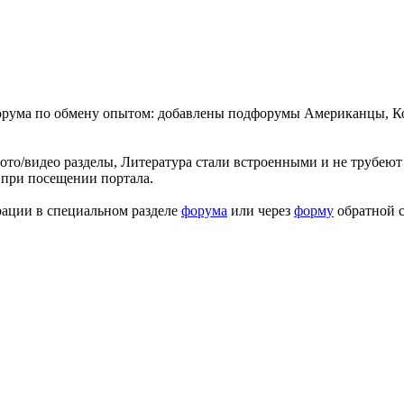
форума по обмену опытом: добавлены подфорумы Американцы, К
ото/видео разделы, Литература стали встроенными и не трубеют 
 при посещении портала.
рации в специальном разделе
форума
или через
форму
обратной с