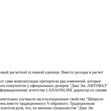
вой расчетной условной единице. Вместо доллара в расчет
вот сами комплектации претерпели ряд изменений, которые
зывать покупатели у официальных дилеров "Джи Эм -АВТОВАЗ"
 информационному агентству LADAONLINE директор по связям
значительно улучшило эксплуатационные свойства "Шевроле-
мень вместо традиционного V-образного. Традиционная
усилителя руля, что, по мнению специалистов "Джи Эм