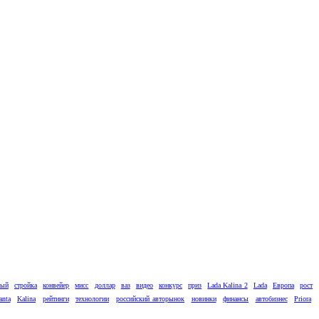
вый
стройка
конвейер
мисс
доллар
ваз
видео
конкурс
приз
Lada Kalina 2
Lada
Европа
рост
anta
Kalina
рейтинги
технологии
российский авторынок
новинки
финансы
автобизнес
Priora