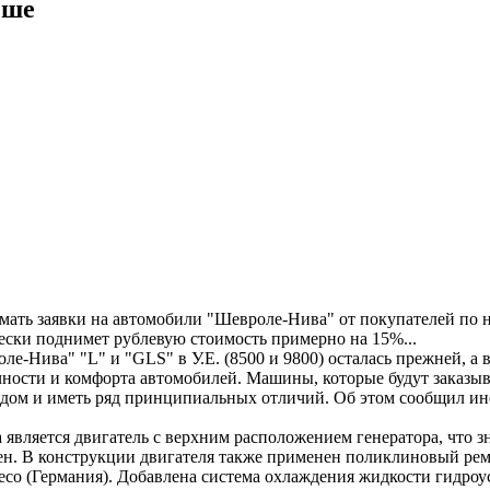
чше
ь заявки на автомобили "Шевроле-Нива" от покупателей по но
чески поднимет рублевую стоимость примерно на 15%...
-Нива" "L" и "GLS" в У.Е. (8500 и 9800) осталась прежней, а 
ичности и комфорта автомобилей. Машины, которые будут зака
 годом и иметь ряд принципиальных отличий. Об этом сообщил
является двигатель с верхним расположением генератора, что 
чен. В конструкции двигателя также применен поликлиновый ре
neco (Германия). Добавлена система охлаждения жидкости гидро