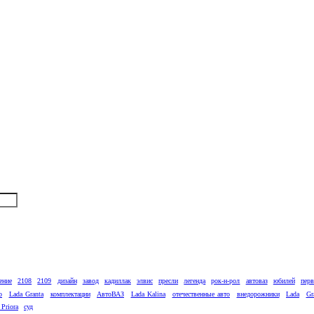
ение
2108
2109
дизайн
завод
кадиллак
элвис
пресли
легенда
рок-н-рол
автоваз
юбилей
пер
о
Lada Granta
комплектации
АвтоВАЗ
Lada Kalina
отечественные авто
внедорожники
Lada
Gr
 Priora
суд