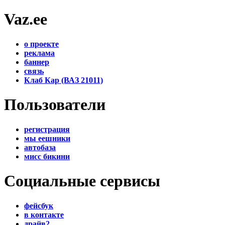
Vaz.ee
о проекте
реклама
баннер
связь
Клаб Кар (ВАЗ 21011)
Пользователи
регистрация
мы еешники
автобаза
мисс бикини
Социальные сервисы
фейсбук
в контакте
драйв2