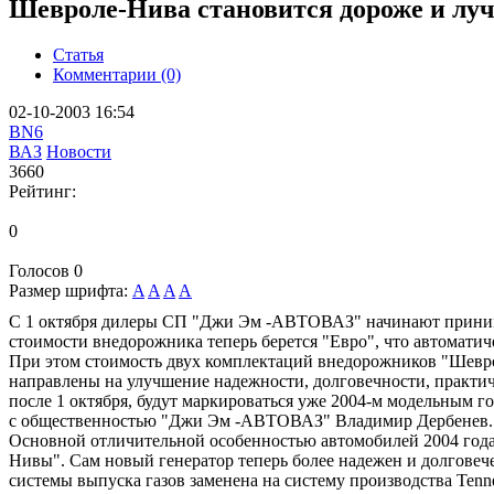
Шевроле-Нива становится дороже и лу
Статья
Комментарии (0)
02-10-2003 16:54
BN6
ВАЗ
Новости
3660
Рейтинг:
0
Голосов
0
Размер шрифта:
A
A
A
A
С 1 октября дилеры СП "Джи Эм -АВТОВАЗ" начинают принимат
стоимости внедорожника теперь берется "Евро", что автомати
При этом стоимость двух комплектаций внедорожников "Шевроле
направлены на улучшение надежности, долговечности, практ
после 1 октября, будут маркироваться уже 2004-м модельным
с общественностью "Джи Эм -АВТОВАЗ" Владимир Дербенев.
Основной отличительной особенностью автомобилей 2004 года 
Нивы". Сам новый генератор теперь более надежен и долгове
системы выпуска газов заменена на систему производства Ten