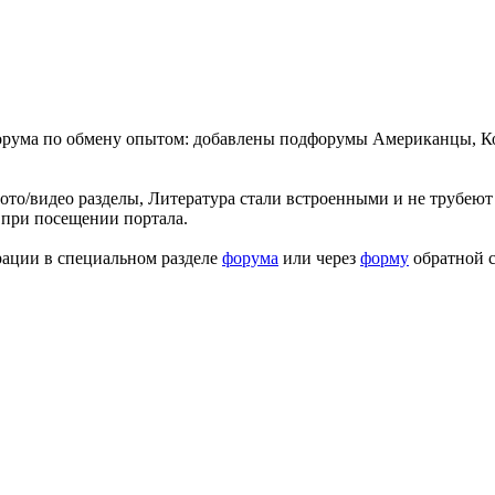
форума по обмену опытом: добавлены подфорумы Американцы, К
ото/видео разделы, Литература стали встроенными и не трубеют 
 при посещении портала.
рации в специальном разделе
форума
или через
форму
обратной с