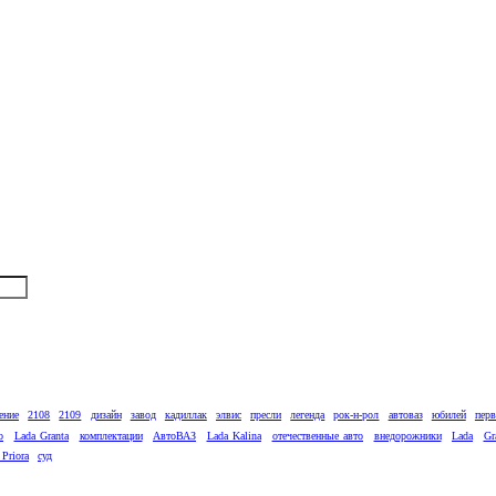
ение
2108
2109
дизайн
завод
кадиллак
элвис
пресли
легенда
рок-н-рол
автоваз
юбилей
пер
о
Lada Granta
комплектации
АвтоВАЗ
Lada Kalina
отечественные авто
внедорожники
Lada
Gr
 Priora
суд