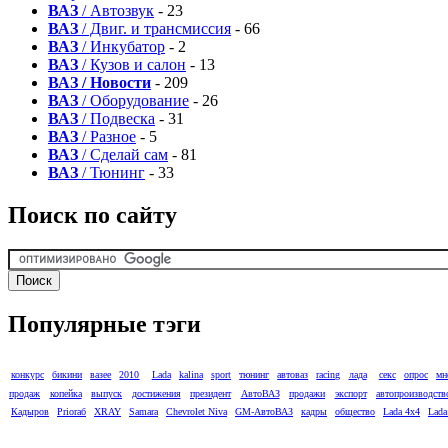
ВАЗ
/ Автозвук
- 23
ВАЗ
/ Двиг. и трансмиссия
- 66
ВАЗ
/ Инкубатор
- 2
ВАЗ
/ Кузов и салон
- 13
ВАЗ / Новости
- 209
ВАЗ
/ Оборудование
- 26
ВАЗ
/ Подвеска
- 31
ВАЗ
/ Разное
- 5
ВАЗ
/ Сделай сам
- 81
ВАЗ
/ Тюнинг
- 33
Поиск по сайту
Популярные тэги
конкурс
бикини
вазее
2010
Lada
kalina
sport
тюнинг
автоваз
racing
лада
секс
опрос
мн
продаж
копейка
выпуск
достижения
президент
АвтоВАЗ
продажи
экспорт
автопроизводств
Кадыров
Prioraб
XRAY
Samara
Chevrolet Niva
GM-АвтоВАЗ
кадры
общество
Lada 4x4
Lada