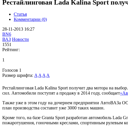
Рестайлинговая Lada Kalina Sport полу
Статья
Комментарии (0)
28-11-2013 16:27
BN6
ВАЗ
Новости
1551
Рейтинг:
1
Голосов
1
Размер шрифта:
A
A
A
A
Рестайлинговая Lada Kalina Sport получит два мотора на выбо
сил. Автомобили поступят а продажу в 2014 году, сообщает
«Ав
Также уже в этом году на дочернем предприятии АвтоВАЗа ООО 
план производства составит уже 3000 таких машин.
Кроме того, на базе Granta Sport разработан автомобиль Lada 
пожаротушения, гоночными креслами, спортивным рулевым кол