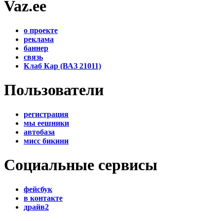
Vaz.ee
о проекте
реклама
баннер
связь
Клаб Кар (ВАЗ 21011)
Пользователи
регистрация
мы еешники
автобаза
мисс бикини
Социальные сервисы
фейсбук
в контакте
драйв2