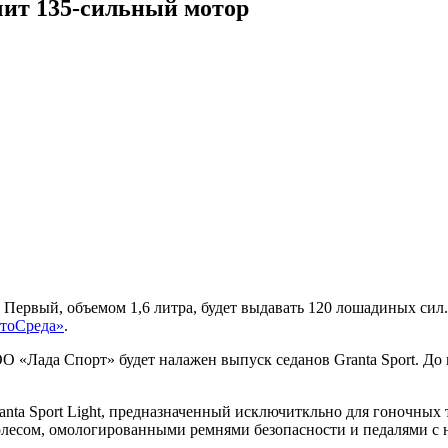
чит 135-сильный мотор
р. Первый, объемом 1,6 литра, будет выдавать 120 лошадиных си
тоСреда»
.
«Лада Спорт» будет налажен выпуск седанов Granta Sport. До к
Granta Sport Light, предназначенный исключиткльно для гоночных
есом, омологированными ремнями безопасности и педалями с на