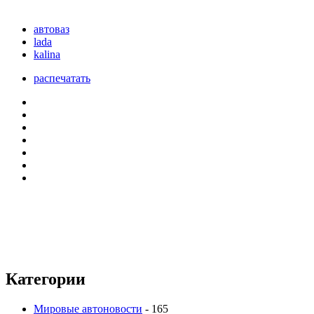
автоваз
lada
kalina
распечатать
Категории
Мировые автоновости
- 165