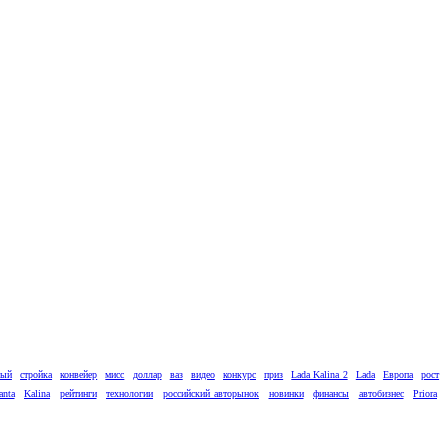
вый
стройка
конвейер
мисс
доллар
ваз
видео
конкурс
приз
Lada Kalina 2
Lada
Европа
рост
anta
Kalina
рейтинги
технологии
российский авторынок
новинки
финансы
автобизнес
Priora