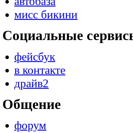
автобаза
мисс бикини
Социальные сервис
фейсбук
в контакте
драйв2
Общение
форум