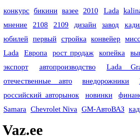
конкурс
бикини
вазее
2010
Lada
kalin
мнение
2108
2109
дизайн
завод
кади
юбилей
первый
стройка
конвейер
мис
Lada
Европа
рост продаж
копейка
вы
экспорт
автопроизводство
Lada Gra
отечественные авто
внедорожники
российский авторынок
новинки
финан
Samara
Chevrolet Niva
GM-АвтоВАЗ
ка
Vaz.ee