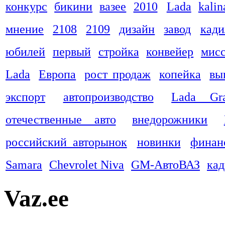
конкурс
бикини
вазее
2010
Lada
kalin
мнение
2108
2109
дизайн
завод
кади
юбилей
первый
стройка
конвейер
мис
Lada
Европа
рост продаж
копейка
вы
экспорт
автопроизводство
Lada Gra
отечественные авто
внедорожники
российский авторынок
новинки
финан
Samara
Chevrolet Niva
GM-АвтоВАЗ
ка
Vaz.ee