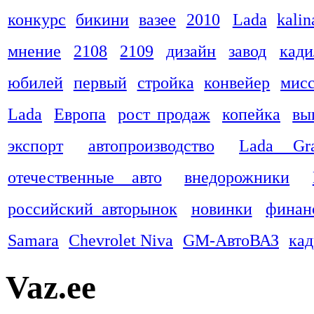
конкурс
бикини
вазее
2010
Lada
kalin
мнение
2108
2109
дизайн
завод
кади
юбилей
первый
стройка
конвейер
мис
Lada
Европа
рост продаж
копейка
вы
экспорт
автопроизводство
Lada Gra
отечественные авто
внедорожники
российский авторынок
новинки
финан
Samara
Chevrolet Niva
GM-АвтоВАЗ
ка
Vaz.ee