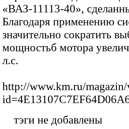
«ВАЗ-11113-40», сделанны
Благодаря применению си
значительно сократить вы
мощностьб мотора увелич
л.с.
http://www.km.ru/magazin/
id=4E13107C7EF64D06A
тэги не добавлены