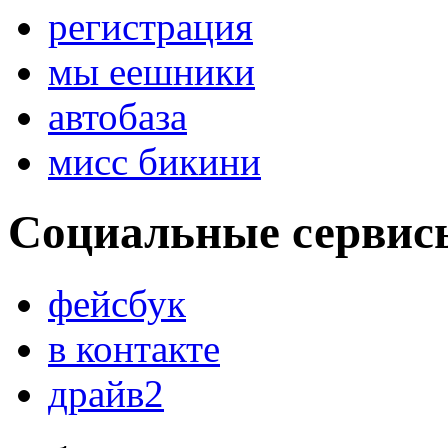
регистрация
мы еешники
автобаза
мисс бикини
Социальные сервис
фейсбук
в контакте
драйв2