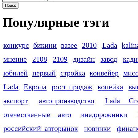
Популярные тэги
конкурс
бикини
вазее
2010
Lada
kalin
мнение
2108
2109
дизайн
завод
кади
юбилей
первый
стройка
конвейер
мис
Lada
Европа
рост продаж
копейка
вы
экспорт
автопроизводство
Lada Gra
отечественные авто
внедорожники
российский авторынок
новинки
финан