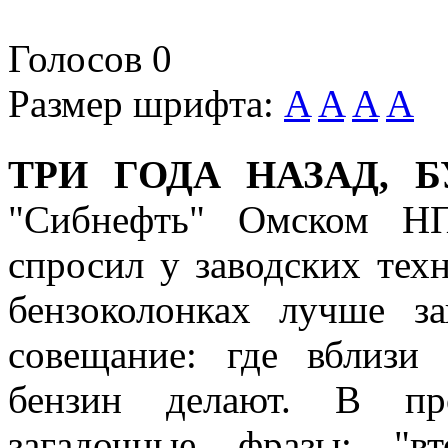
Голосов
0
Размер шрифта:
A
A
A
A
ТРИ ГОДА НАЗАД, 
"Сибнефть" Омском НП
спросил у заводских тех
бензоколонках лучше за
совещание: где вблизи
бензин делают. В про
загадочные фразы: "в