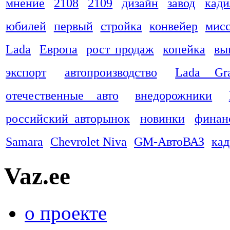
мнение
2108
2109
дизайн
завод
кади
юбилей
первый
стройка
конвейер
мис
Lada
Европа
рост продаж
копейка
вы
экспорт
автопроизводство
Lada Gra
отечественные авто
внедорожники
российский авторынок
новинки
финан
Samara
Chevrolet Niva
GM-АвтоВАЗ
ка
Vaz.ee
о проекте