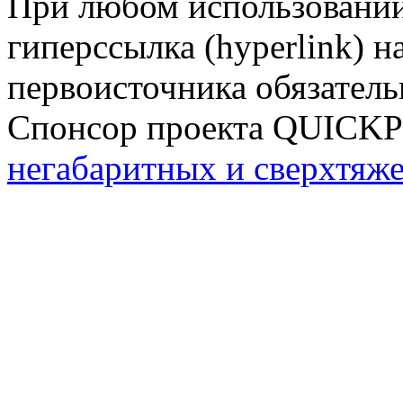
При любом использовании
гиперссылка (hyperlink) н
первоисточника обязатель
Спонсор проекта QUICK
негабаритных и сверхтяж