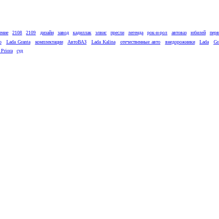
ение
2108
2109
дизайн
завод
кадиллак
элвис
пресли
легенда
рок-н-рол
автоваз
юбилей
пер
о
Lada Granta
комплектации
АвтоВАЗ
Lada Kalina
отечественные авто
внедорожники
Lada
Gr
 Priora
суд