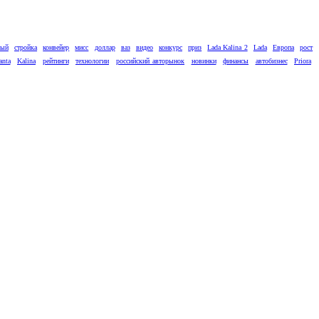
вый
стройка
конвейер
мисс
доллар
ваз
видео
конкурс
приз
Lada Kalina 2
Lada
Европа
рост
anta
Kalina
рейтинги
технологии
российский авторынок
новинки
финансы
автобизнес
Priora