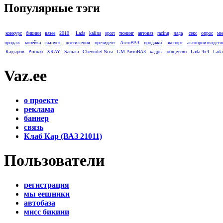
Популярные тэги
конкурс
бикини
вазее
2010
Lada
kalina
sport
тюнинг
автоваз
racing
лада
секс
опрос
мн
продаж
копейка
выпуск
достижения
президент
АвтоВАЗ
продажи
экспорт
автопроизводств
Кадыров
Prioraб
XRAY
Samara
Chevrolet Niva
GM-АвтоВАЗ
кадры
общество
Lada 4x4
Lada
Vaz.ee
о проекте
реклама
баннер
связь
Клаб Кар (ВАЗ 21011)
Пользователи
регистрация
мы еешники
автобаза
мисс бикини