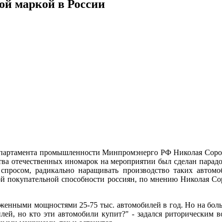
вой маркой в России
 департамента промышленности Минпромэнерго РФ Николая Сорок
ства отечественных иномарок на мероприятии был сделан парад
спросом, радикально наращивать производство таких автомо
кой покупательной способности россиян, по мнению Николая Со
оженными мощностями 25-75 тыс. автомобилей в год. Но на бол
лей, но кто эти автомобили купит?" - задался риторическим 