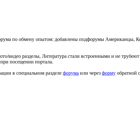
форума по обмену опытом: добавлены подфорумы Американцы, К
ото/видео разделы, Литература стали встроенными и не трубеют 
 при посещении портала.
рации в специальном разделе
форума
или через
форму
обратной с