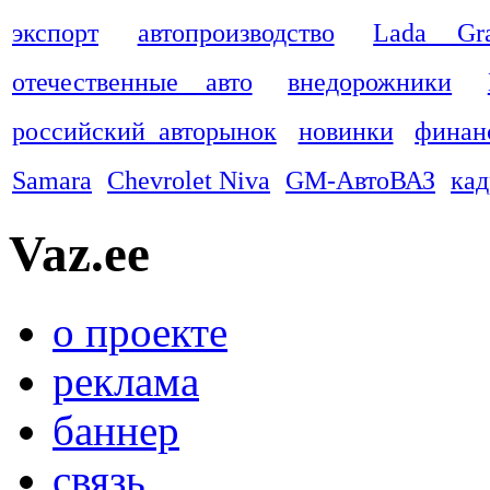
экспорт
автопроизводство
Lada Gra
отечественные авто
внедорожники
российский авторынок
новинки
финан
Samara
Chevrolet Niva
GM-АвтоВАЗ
ка
Vaz.ee
о проекте
реклама
баннер
связь