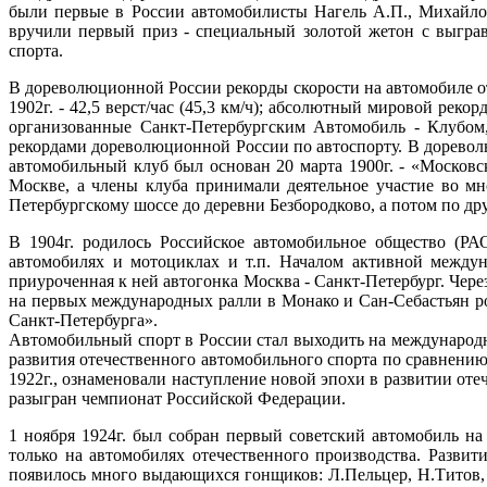
были первые в России автомобилисты Нагель А.П., Михайлов
вручили первый приз - специальный золотой жетон с выграв
спорта.
В дореволюционной России рекорды скорости на автомобиле от
1902г. - 42,5 верст/час (45,3 км/ч); абсолютный мировой рек
организованные Санкт-Петербургским Автомобиль - Клубо
рекордами дореволюционной России по автоспорту. В доревол
автомобильный клуб был основан 20 марта 1900г. - «Московс
Москве, а члены клуба принимали деятельное участие во мн
Петербургскому шоссе до деревни Безбородково, а потом по д
В 1904г. родилось Российское автомобильное общество (РА
автомобилях и мотоциклах и т.п. Началом активной междун
приуроченная к ней автогонка Москва - Санкт-Петербург. Чер
на первых международных ралли в Монако и Сан-Себастьян ро
Санкт-Петербурга».
Автомобильный спорт в России стал выходить на международ
развития отечественного автомобильного спорта по сравнени
1922г., ознаменовали наступление новой эпохи в развитии от
разыгран чемпионат Российской Федерации.
1 ноября 1924г. был собран первый советский автомобиль н
только на автомобилях отечественного производства. Развит
появилось много выдающихся гонщиков: Л.Пельцер, Н.Титов, 