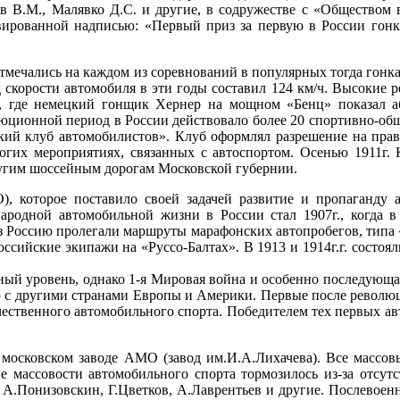
 В.М., Малявко Д.С. и другие, в содружестве с «Обществом в
ированной надписью: «Первый приз за первую в России гонку
мечались на каждом из соревнований в популярных тогда гонках
орд скорости автомобиля в эти годы составил 124 км/ч. Высокие
м, где немецкий гонщик Хернер на мощном «Бенц» показал 
юционной период в России действовало более 20 спортивно-общ
кий клуб автомобилистов». Клуб оформлял разрешение на прав
огих мероприятиях, связанных с автоспортом. Осенью 1911г. 
ругим шоссейным дорогам Московской губернии.
О), которое поставило своей задачей развитие и пропаганду
ародной автомобильной жизни в России стал 1907г., когда в
ез Россию пролегали маршруты марафонских автопробегов, типа
ссийские экипажи на «Руссо-Балтах». В 1913 и 1914г.г. состо
ный уровень, однако 1-я Мировая война и особенно последующа
ю с другими странами Европы и Америки. Первые после революц
ечественного автомобильного спорта. Победителем тех первых а
а московском заводе АМО (завод им.И.А.Лихачева). Все массов
ие массовости автомобильного спорта тормозилось из-за отсут
А.Понизовскин, Г.Цветков, А.Лаврентьев и другие. Послевоен