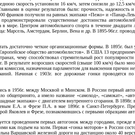
днюю скорость установили 16 км/ч, затем снизили до 12,5 км/ч,
Главными в оценке результатов были: прочность, надежность и
 5000 франков получили на равных экипажи «Пежо» и «Панар-Лев
 продемонстрировали существенные достоинства автомобилей
 в мире. Центром автомобильного спорта в течение двадцати ле
: Марсель, Амстердам, Берлин, Вена и др. В 1895-96г.г. проводи
тать достаточно четкие организационные формы. В 1895г. бы
-Европейское общество автомобилистов». В США 13 предприимч
странах, чему способствовал стремительный рост популярност
г. В результате возросших скоростей (свыше 100 км/ч) было мно
ная комиссия, назначенная парламентом для выяснения причин 
заний. Начиная с 1903г. все дорожные гонки проводятся п
ись в 1956г. между Москвой и Минском. В России первый автом
ло общепринято, а имело название «самоход», «самокат», «авт
шадные экипажи» с двигателем внутреннего сгорания. В 1898г. в
вым Е.А. и Фрезе П.А. в мае 1896г. в Санкт-Петербурге. Пр
орой Яковлев и Фрезе, познакомившись с первыми образцами авт
ется проведением первых автогонок между городами, прежде в
ими как подъем на холм. Первая «гонка моторов» в России сост
ьна Варшавской железной дороги на дистанцию около 40 верст 