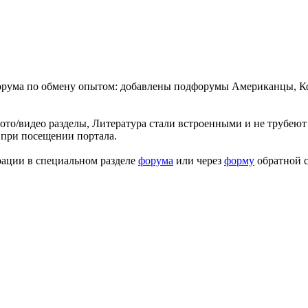
форума по обмену опытом: добавлены подфорумы Американцы, К
ото/видео разделы, Литература стали встроенными и не трубеют 
 при посещении портала.
рации в специальном разделе
форума
или через
форму
обратной с