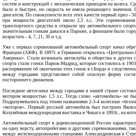
систем и конструкций с механическим приводом на колеса. Сре
было и быстрее, но скорость не имела решающего значения. 
двигателя. По совокупности всех этих качеств первый приз -
при мощности двигателей около 2,5 л.с. Эти соревнования
транспортного средства и открыли эру автомобильного спорта
значительным гонкам давался в Париже, а финишем были города
возрастать - 4, 7, 21, 30 и т.д.
Уже с первых соревнований автомобильный спорт начал обре
Франции (АКФ). В 1897г. в Германии открылось «Центрально
Америки». Стали возникать автоклубы и общества в других 
спорта стали гонки Париж-Мадрид, которые состоялись в 1903
распоряжение об окончании этих гонок в г.Бордо и следствен
между городами представляют собой опасную форму состя
постороннего движения.
Последние автогонки между городами в нашей стране состоял
мотором мощностью 1,5 л.с. Тогда слово «автомобиль» не бы
Подразумевались под этими названиями 2-3-4 колесные «безло
«моторов». Первый русский автомобиль был построен Яковле
Колумбовая международная выставка в Чикаго в 1893г., на кот
Автомобильный спорт в дореволюционной России характеризу
на одну версту, автопробегами и другими соревнованиями, так
между железнодорожными станциями Александровская и Стрел