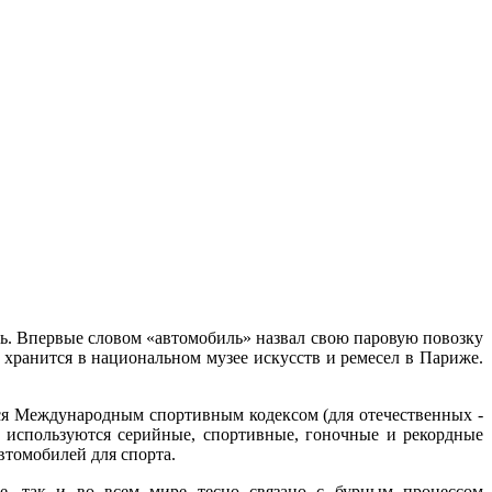
ль. Впервые словом «автомобиль» назвал свою паровую повозку
хранится в национальном музее искусств и ремесел в Париже.
ся Международным спортивным кодексом (для отечественных -
 используются серийные, спортивные, гоночные и рекордные
втомобилей для спорта.
не, так и во всем мире тесно связано с бурным процессом