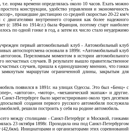
 т.е. норма времени определялась около 10 часов. Ехать можно
 простота конструкции, удобство управления и экономичность
ассор», прошедшие дистанцию со средней скоростью 20-22 км/ч
 с двигателями внутреннего сгорания как более надежного
т (с 1894 по 1914г.г.) была Франция, поэтому старт наиболее
лось по одной гонке в год, а затем их число стало неудержимо
л учрежден первый автомобильный клуб - Автомобильный клуб
ивых автоспортсмена основали в 1899г. «Автомобильный клуб
и автогонок. Переломным моментом в истории автомобильного
го несчастных случаев. В результате вышло правительственное
несчастных случаев, пришла к единодушному мнению, что гонки
о замкнутым маршрутам ограниченной длины, закрытым для
обиль появился в 1891г. на улицах Одессы. Это был «Бенц» с
опер», «автогон», «мотор», «механический экипаж» и другие.
 Санкт-Петербурге было зарегистрировано около трех десятков
едпосылкой создания первого русского автомобиля послужила
омобилей, решили построить у себя на родине автомобиль.
сего между столицами - Санкт-Петербург и Москвой, гонками
оялась 23 октября 1898г. Проходила она под Санкт-Петербургом
(42,6км). Инициаторами и организаторами этих соревнований