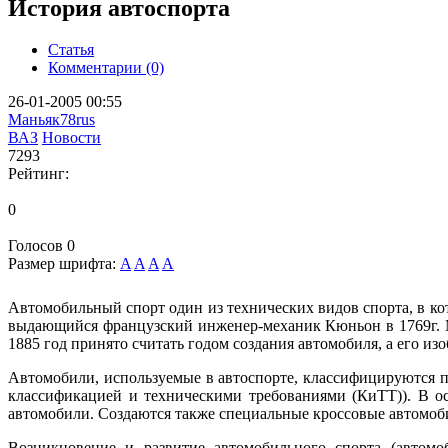
История автоспорта
Статья
Комментарии (0)
26-01-2005 00:55
Маньяк78rus
ВАЗ
Новости
7293
Рейтинг:
0
Голосов
0
Размер шрифта:
A
A
A
A
Автомобильный спорт один из технических видов спорта, в ко
выдающийся французский инженер-механик Кюньон в 1769г. Мо
1885 год принято считать годом создания автомобиля, а его из
Автомобили, используемые в автоспорте, классифицируются 
классификацией и техническими требованиями (КиТТ)). В о
автомобили. Создаются также специальные кроссовые автомоби
Возникновение и развитие автомобильного спорта (автомо