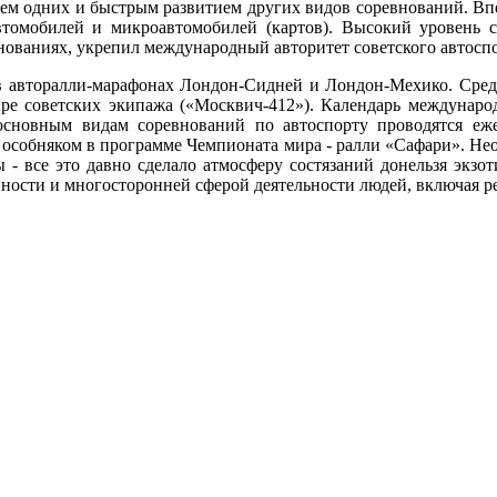
м одних и быстрым развитием других видов соревнований. Вп
втомобилей и микроавтомобилей (картов). Высокий уровень с
ованиях, укрепил международный авторитет советского автоспо
 авторалли-марафонах Лондон-Сидней и Лондон-Мехико. Сред
ре советских экипажа («Москвич-412»). Календарь международ
 основным видам соревнований по автоспорту проводятся е
и особняком в программе Чемпионата мира - ралли «Сафари». Не
ы - все это давно сделало атмосферу состязаний донельзя экз
ности и многосторонней сферой деятельности людей, включая ре