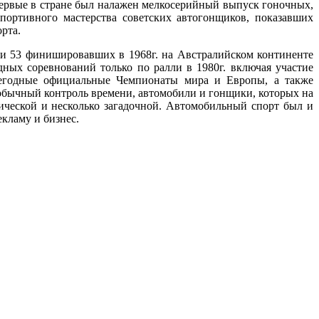
ервые в стране был налажен мелкосерийный выпуск гоночных,
портивного мастерства советских автогонщиков, показавших
рта.
и 53 финишировавших в 1968г. на Австралийском континенте
ных соревнований только по ралли в 1980г. включая участие
жегодные официальные Чемпионаты мира и Европы, а также
обычный контроль времени, автомобили и гонщики, которых на
отической и несколько загадочной. Автомобильный спорт был и
кламу и бизнес.