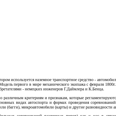
тором используется наземное транспортное средство - автомоби
дель первого в мире механического экипажа с февраля 1800г. 
обретателями - немецких инженеров Г.Даймлера и К.Бенца.
по различным критериям и признакам, которые регламентируют
сновных видах автоспорта и формах проведения соревнований
ли (багги), микроавтомобили (карты) и другие разновидности а
бильных соревнований различных типов) как у нас в стра