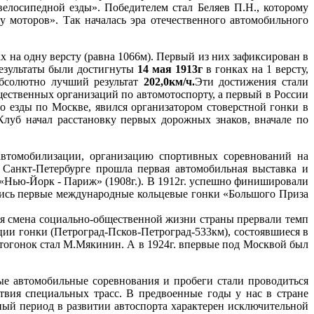
елосипедной езды». Победителем стал Беляев П.Н., которому
 моторов». Так началась эра отечественного автомобильного
 на одну версту (равна 1066м). Первый из них зафиксирован в
 результаты были достигнуты
14 мая 1913г
в гонках на 1 версту,
абсолютно лучший результат
202,0км/ч.
Эти достижения стали
ественных организаций по автомотоспорту, а первый в России
о езды по Москве, явился организатором стоверстной гонки в
Клуб начал расстановку первых дорожных знаков, вначале по
 автомобилизации, организацию спортивных соревнований на
 Санкт-Петербурге прошла первая автомобильная выставка и
 «Нью-Йорк - Париж» (1908г.). В 1912г. успешно финишировали
ялись первые международные кольцевые гонки «Большого Приза
я смена социально-общественной жизни страны прервали темп
ии гонки (Петроград-Псков-Петроград-533км), состоявшиеся в
втогонок стал М.Мякинин. А в 1924г. впервые под Москвой был
ые автомобильные соревнования и пробеги стали проводиться
ствия специальных трасс. В предвоенные годы у нас в стране
ный период в развитии автоспорта характерен исключительной