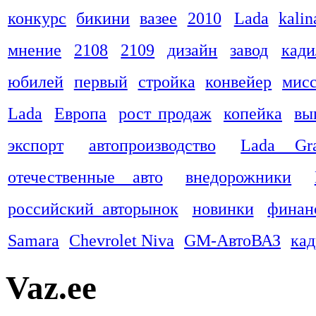
конкурс
бикини
вазее
2010
Lada
kalin
мнение
2108
2109
дизайн
завод
кади
юбилей
первый
стройка
конвейер
мис
Lada
Европа
рост продаж
копейка
вы
экспорт
автопроизводство
Lada Gra
отечественные авто
внедорожники
российский авторынок
новинки
финан
Samara
Chevrolet Niva
GM-АвтоВАЗ
ка
Vaz.ee