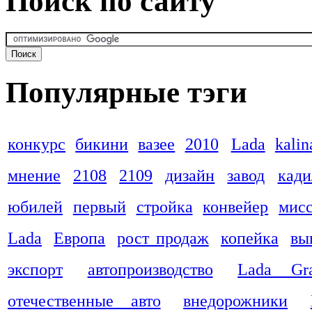
Поиск по сайту
Популярные тэги
конкурс
бикини
вазее
2010
Lada
kalin
мнение
2108
2109
дизайн
завод
кади
юбилей
первый
стройка
конвейер
мис
Lada
Европа
рост продаж
копейка
вы
экспорт
автопроизводство
Lada Gra
отечественные авто
внедорожники