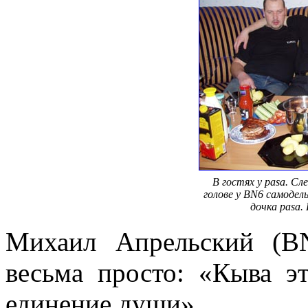
В гостях у pasa. Сл
голове у BN6 самодел
дочка pasa. 
Михаил Апрельский (BN
весьма просто: «Кыва э
единение души».