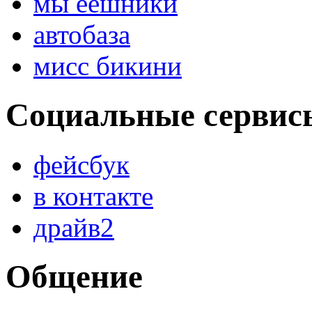
мы еешники
автобаза
мисс бикини
Социальные сервис
фейсбук
в контакте
драйв2
Общение