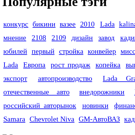
Популярные тэги
конкурс
бикини
вазее
2010
Lada
kalin
мнение
2108
2109
дизайн
завод
кади
юбилей
первый
стройка
конвейер
мис
Lada
Европа
рост продаж
копейка
вы
экспорт
автопроизводство
Lada Gra
отечественные авто
внедорожники
российский авторынок
новинки
финан
Samara
Chevrolet Niva
GM-АвтоВАЗ
ка