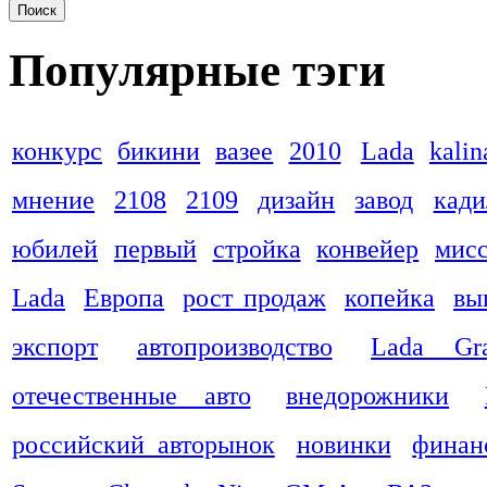
Популярные тэги
конкурс
бикини
вазее
2010
Lada
kalin
мнение
2108
2109
дизайн
завод
кади
юбилей
первый
стройка
конвейер
мис
Lada
Европа
рост продаж
копейка
вы
экспорт
автопроизводство
Lada Gra
отечественные авто
внедорожники
российский авторынок
новинки
финан