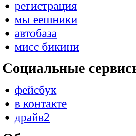
регистрация
мы еешники
автобаза
мисс бикини
Социальные сервис
фейсбук
в контакте
драйв2