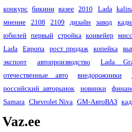
конкурс
бикини
вазее
2010
Lada
kalin
мнение
2108
2109
дизайн
завод
кади
юбилей
первый
стройка
конвейер
мис
Lada
Европа
рост продаж
копейка
вы
экспорт
автопроизводство
Lada Gra
отечественные авто
внедорожники
российский авторынок
новинки
финан
Samara
Chevrolet Niva
GM-АвтоВАЗ
ка
Vaz.ee