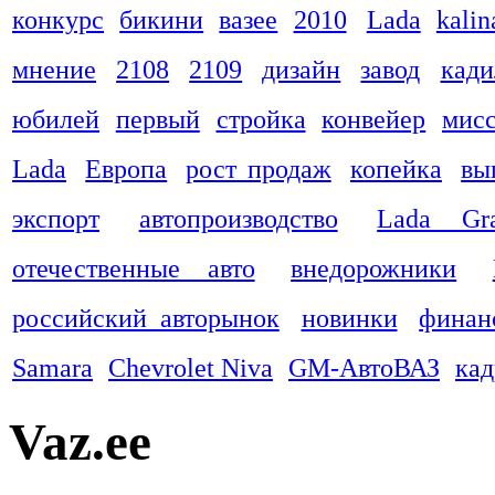
конкурс
бикини
вазее
2010
Lada
kalin
мнение
2108
2109
дизайн
завод
кади
юбилей
первый
стройка
конвейер
мис
Lada
Европа
рост продаж
копейка
вы
экспорт
автопроизводство
Lada Gra
отечественные авто
внедорожники
российский авторынок
новинки
финан
Samara
Chevrolet Niva
GM-АвтоВАЗ
ка
Vaz.ee