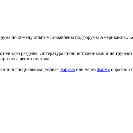
форума по обмену опытом: добавлены подфорумы Американцы, К
ото/видео разделы, Литература стали встроенными и не трубеют 
 при посещении портала.
рации в специальном разделе
форума
или через
форму
обратной с