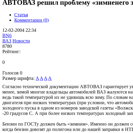
АВТОВАЗ решил проблему «зимненего з
Статья
Комментарии (0)
12-02-2004 22:34
BN6
ВАЗ
Новости
8780
Рейтинг:
0
Голосов
0
Размер шрифта:
A
A
A
A
Согласно технической документации АВТОВАЗ гарантирует уве
менее, зимой многие владельцы автомобилей ВАЗ жалуются на 
ведь такой температурой их не удивишь всю зиму. По слова
двигателя при низких температурах (при условии, что автомоб
холодного пуска в одном из номеров заводской газеты «Волжс
-20 градусов С. А при более низких температурах холодный за
Бензин по ГОСТу должен быть «зимним». Именно он должен сейч
когда бензин довозят до полигона или до нашей заправки в НТ