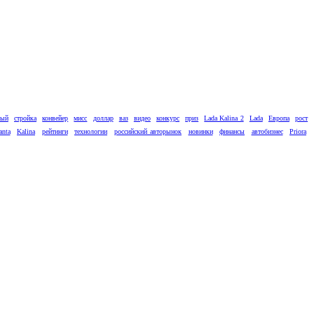
вый
стройка
конвейер
мисс
доллар
ваз
видео
конкурс
приз
Lada Kalina 2
Lada
Европа
рост
anta
Kalina
рейтинги
технологии
российский авторынок
новинки
финансы
автобизнес
Priora