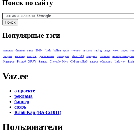
Поиск по сайту
Популярные тэги
конкурс
бикини
вазее
2010
Lada
kalina
sport
тюнинг
автоваз
racing
лада
секс
опрос
мн
продаж
копейка
выпуск
достижения
президент
АвтоВАЗ
продажи
экспорт
автопроизводств
Кадыров
Prioraб
XRAY
Samara
Chevrolet Niva
GM-АвтоВАЗ
кадры
общество
Lada 4x4
Lada
Vaz.ee
о проекте
реклама
баннер
связь
Клаб Кар (ВАЗ 21011)
Пользователи