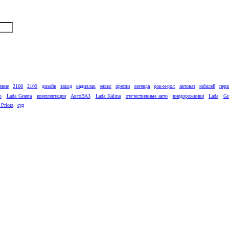
ение
2108
2109
дизайн
завод
кадиллак
элвис
пресли
легенда
рок-н-рол
автоваз
юбилей
пер
о
Lada Granta
комплектации
АвтоВАЗ
Lada Kalina
отечественные авто
внедорожники
Lada
Gr
 Priora
суд