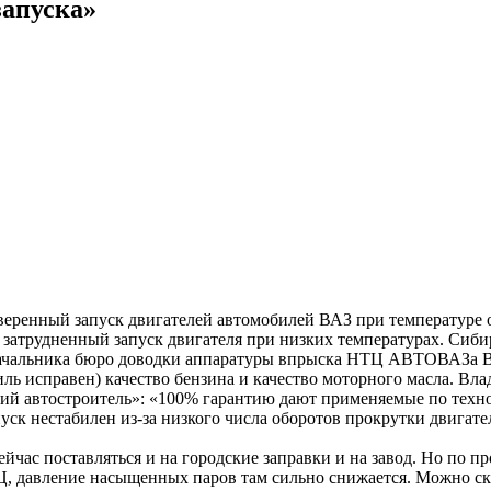
апуска»
ренный запуск двигателей автомобилей ВАЗ при температуре о
затрудненный запуск двигателя при низких температурах. Сибир
м начальника бюро доводки аппаратуры впрыска НТЦ АВТОВАЗа
иль исправен) качество бензина и качество моторного масла. В
кий автостроитель»: «100% гарантию дают применяемые по техн
пуск нестабилен из-за низкого числа оборотов прокрутки двигат
ас поставляться и на городские заправки и на завод. Но по про
Ц, давление насыщенных паров там сильно снижается. Можно ска