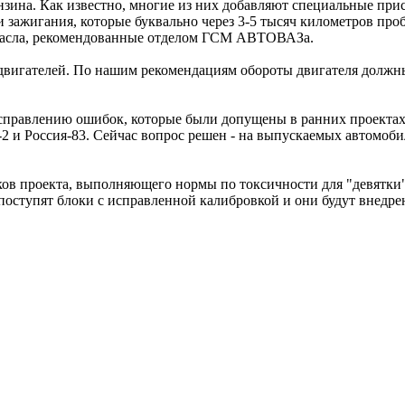
нзина. Как известно, многие из них добавляют специальные прис
и зажигания, которые буквально через 3-5 тысяч километров про
 масла, рекомендованные отделом ГСМ АВТОВАЗа.
двигателей. По нашим рекомендациям обороты двигателя должны 
справлению ошибок, которые были допущены в ранних проектах.
2 и Россия-83. Сейчас вопрос решен - на выпускаемых автомоб
ов проекта, выполняющего нормы по токсичности для "девятки" 
а поступят блоки с исправленной калибровкой и они будут внед