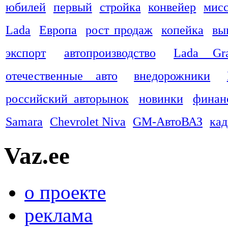
юбилей
первый
стройка
конвейер
мис
Lada
Европа
рост продаж
копейка
вы
экспорт
автопроизводство
Lada Gra
отечественные авто
внедорожники
российский авторынок
новинки
финан
Samara
Chevrolet Niva
GM-АвтоВАЗ
ка
Vaz.ee
о проекте
реклама