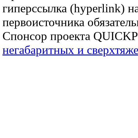
гиперссылка (hyperlink) н
первоисточника обязатель
Спонсор проекта QUICK
негабаритных и сверхтяж