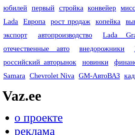
юбилей
первый
стройка
конвейер
мис
Lada
Европа
рост продаж
копейка
вы
экспорт
автопроизводство
Lada Gra
отечественные авто
внедорожники
российский авторынок
новинки
финан
Samara
Chevrolet Niva
GM-АвтоВАЗ
ка
Vaz.ee
о проекте
реклама