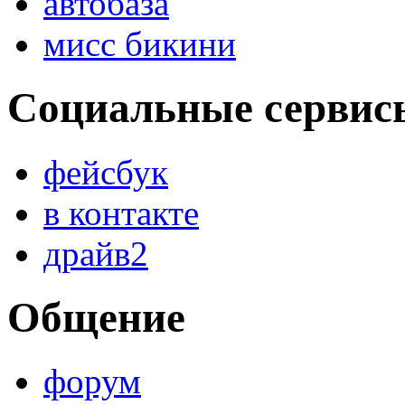
автобаза
мисс бикини
Социальные сервис
фейсбук
в контакте
драйв2
Общение
форум