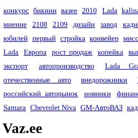
конкурс
бикини
вазее
2010
Lada
kalin
мнение
2108
2109
дизайн
завод
кади
юбилей
первый
стройка
конвейер
мис
Lada
Европа
рост продаж
копейка
вы
экспорт
автопроизводство
Lada Gra
отечественные авто
внедорожники
российский авторынок
новинки
финан
Samara
Chevrolet Niva
GM-АвтоВАЗ
ка
Vaz.ee