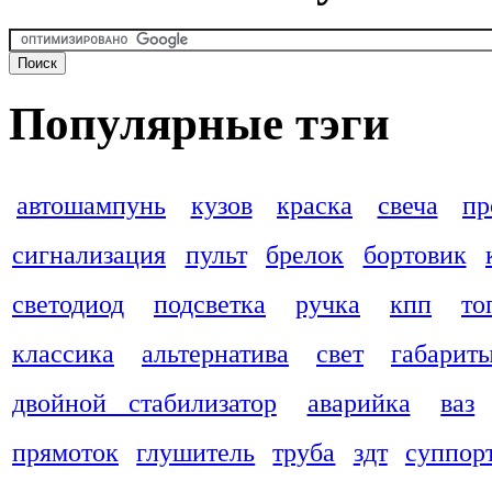
Популярные тэги
автошампунь
кузов
краска
свеча
пр
сигнализация
пульт
брелок
бортовик
светодиод
подсветка
ручка
кпп
то
классика
альтернатива
свет
габарит
двойной стабилизатор
аварийка
ваз
прямоток
глушитель
труба
здт
суппор