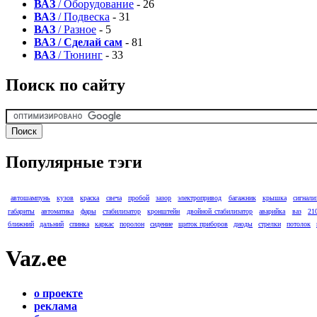
ВАЗ
/ Оборудование
- 26
ВАЗ
/ Подвеска
- 31
ВАЗ
/ Разное
- 5
ВАЗ / Сделай сам
- 81
ВАЗ
/ Тюнинг
- 33
Поиск по сайту
Популярные тэги
автошампунь
кузов
краска
свеча
пробой
зазор
электропривод
багажник
крышка
сигнали
габариты
автоматика
фары
стабилизатор
кронштейн
двойной стабилизатор
аварийка
ваз
21
ближний
дальний
спинка
каркас
поролон
сидение
щиток приборов
диоды
стрелки
потолок
Vaz.ee
о проекте
реклама