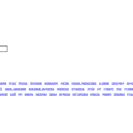
зация
пульт
брелок
бортовик
компьютер
датчик
разъем диагностики
к-линия
светодиод
подс
01
замок зажигания
вежливая подсветка
прямоток
глушитель
труба
здт
суппорт
трос
ручни
карпет
клей
дад
январь
распорка
чашка
подвеска
регулировка
яркость
диммер
обшивка
руль