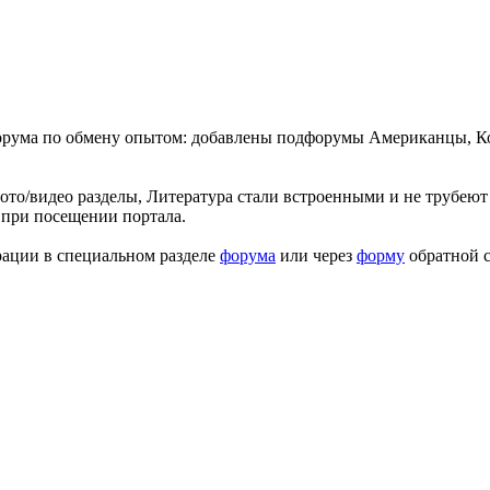
форума по обмену опытом: добавлены подфорумы Американцы, К
ото/видео разделы, Литература стали встроенными и не трубеют 
 при посещении портала.
рации в специальном разделе
форума
или через
форму
обратной с