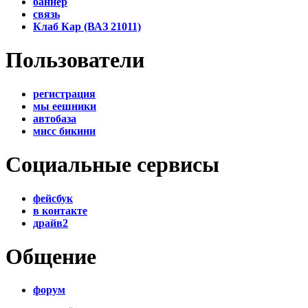
баннер
связь
Клаб Кар (ВАЗ 21011)
Пользователи
регистрация
мы еешники
автобаза
мисс бикини
Социальные сервисы
фейсбук
в контакте
драйв2
Общение
форум