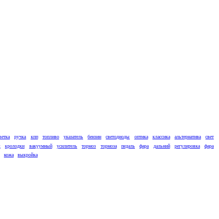
ветка
ручка
кпп
топливо
указатель
бензин
светодиоды
оптика
классика
альтернатива
свет
к
кролодки
вакуумный
усилитель
тормоз
тормоза
педаль
фара
дальний
регулировка
фара
кожа
выкройка