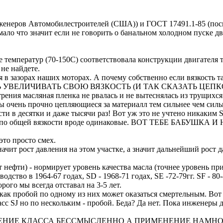
енеров Автомобилестроителей (США)) и ГОСТ 17491.1-85 (посм
 мало что значит если не говорить о банальном холодном пуске д
 температур (70-150С) соответствовала конструкции двигателя т
не найдете.
я в зазорах наших моторах. А почему собственно если вязкость та
ОБНОСТЬ УВЕЛИЧИВАТЬ СВОЮ ВЯЗКОСТЬ (И ТАК СКАЗАТЬ ЦЕ
рения масляная пленка не рвалась и не вытеснялась из трущихс
очень прочно цепляющиеся за материалл тем сильнее чем сильнее
сти в десятки и даже тысячи раз! Вот уж это не учтено никаки
 100, а по общей вязкости вроде одинаковые. ВОТ ТЕБЕ БАБ
это просто смех.
ачит рост давления на этом участке, а значит дальнейший рост д
нефти) - нормирует уровень качества масла (точнее уровень при
тво в 1964-67 годах, SD - 1968-71 годах, SE -72-79гг. SF - 80-88
ого мы всегда отставал на 3-5 лет.
как пробой по одному из них может оказаться смертельным. Вот 
асс SJ но по нескольким - пробой. Беда? Да нет. Пока инженеры
ЕНИЕ КЛАССА БЕССМЫСЛЕННО А ПРИМЕНЕНИЕ НАМНО