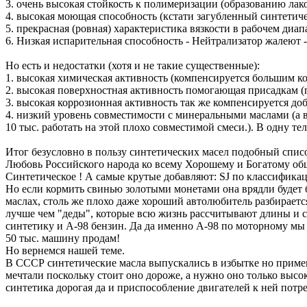
3. очень высокая стойкость к полимеризации (образованию лак
4. высокая моющая способность (кстати загубленный синтетич
5. прекрасная (ровная) характеристика вязкости в рабочем диа
6. Низкая испарительная способность - Нейтрализатор жалеют -
Но есть и недостатки (хотя и не такие существенные):
1. высокая химическая активность (компенсируется большим к
2. высокая поверхностная активность помогающая присадкам 
3. высокая коррозионная активность так же компенсируется до
4. низкий уровень совместимости с минеральными маслами (а ве
10 тыс. работать на этой плохо совместимой смеси.). В одну т
Итог безусловно в пользу синтетических масел подобный спис
Любовь Российского народа ко всему Хорошему и Богатому общ
Синтетическое ! А самые крутые добавляют: SJ по классификаци
Но если кормить свинью золотыми монетами она врядли будет бы
маслах, столь же плохо даже хороший автолюбитель разбирается
лучше чем "деды", которые всю жизнь рассчитывают длины и се
синтетику и A-98 бензин. Да да именно A-98 по моторному мы ж
50 тыс. машину продам!
Но вернемся нашей теме.
В СССР синтетические масла выпускались в избытке но примен
мечтали поскольку стоит оно дороже, а нужно оно только высо
синтетика дорогая да и приспособление двигателей к ней потр