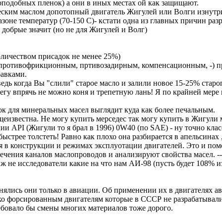
оподобных пленок) а они в иных местах ой как защищают.
еским маслом допотопный двигатель Жигулей или Волги изнутри
пазоне температур (70-150 С)- кстати одна из главных причин ра
 добрые значит (но не для Жигулей и Волг)
оличеством присадок не менее 25%)
(противофрикционным, пртивозадирным, компенсационным, -) пр
бавками.
дь когда Вы "слили" старое масло и залили новое 15-25% старог
елегу впрячь не можно коня и трепетную лань! Я по крайней мере 
ок для минеральных масел выглядит куда как более печальным.
еизвестна. Не могу купить мерседес так могу купить в Жигули 
и API (Жигули то я брал в 1996) 0W40 (по SAE) - ну точно клас
стрее толстеть! Равно как плохо она разбирается в апельсинах 
 в конструкции и режимах эксплуотации двигателей. Это и помог
чения каналов маслопроводов и анализируют свойства масел. --
 не исследователи какие на что нам АИ-98 (пусть будет 108% изо
ялись они только в авиации. Об применении их в двигателях ав
ко форсированным двигателям которые в СССР не разрабатывалис
ебовало бы смены многих материалов тоже дорого.