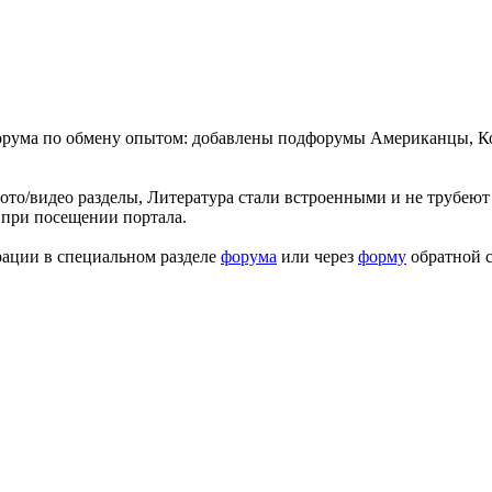
форума по обмену опытом: добавлены подфорумы Американцы, К
ото/видео разделы, Литература стали встроенными и не трубеют 
 при посещении портала.
рации в специальном разделе
форума
или через
форму
обратной с