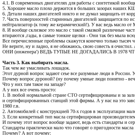
4.1. В современных двигателях для работы с синтетикой вообщ
5. Хорошее масло плохо держится в больших зазорах наших КШМ-о
6. Детали наших двигателей никто и не думал защищать от кор
7. Часть поверхностей старинных двигателей защищается по ис
нейтрализатор (к тому же керамический!). У вас ведь масло от 
8. И вообще склизкое это масло с такой смазкой различные ча
втираются ,гады, в самые тонкие щелки - Они так без мыла всюд
Все перечисленные проблемы скажутся конечно только тысяч че
Не верите, ну и ладно, я не обижаюсь, свою совесть я очистил.
ОНИ (инженера') ВЕДЬ ТУПЫЕ НЕ ДОГАДАЛИСЬ В 1978 Ч
Часть 3. Как выбирать масла.
Так чем же умасливать лошадок.
Этот дурной вопрос задают сеье все разумные люди в России. У
Почему вопрос дуроной? (ну почему умные люди понятно - веч
Что у них там такое на западе?
А у них все очень просто:
1. В любой нормальной стране СТО сертифицированы и за зали
и сертифицированных станций этой фирмы. А у нас на это за
1980 г.в.
2. Автомобилей с конструкцией 70-х годов в эксплуатации мал
3. Если конкретный тип масла сертифицирован производителе
И почему этот вопрос вообще задают, ведь есть стандарты и се
Стандарты практически мало что говорят о пригодности масла 
Почему? А вот почему: