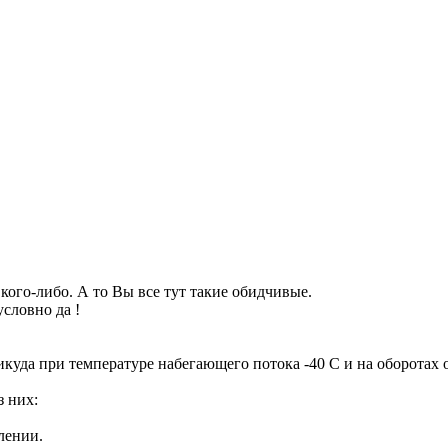
кого-либо. А то Вы все тут такие обидчивые.
словно да !
куда при температуре набегающего потока -40 С и на оборотах о
з них:
лении.