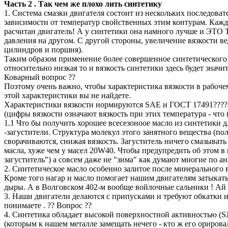
Часть 2 . Так чем же плохо лить синтетику
1. Система смазки двигателя состоит из нескольких последова
зависимости от температур свойственных этим контурам. Кажды
расчитан двигатель! А у синтетики она намного лучше и ЭТО
давления на дpугом. С другой стороны, увеличение вязкости в
цилиндров и поршня).
Таким образом применение более совершенное синтетического м
относительно низкая то и вязкость синтетики здесь будет знач
Коварный вопрос ??
Поэтому очень важно, чтобы характеристика вязкости в рабочем
этой характеристики вы не найдете.
Характеристики вязкости нормируются SAE и ГОСТ 17491????-8
(цифры вязкости означают вязкость при этих температура - что 
1.1 Что бы получить хорошее всесезоноое масло из синтетики
-загустители. Структура молекул этого занятного вещества (п
сворачиваются, снижая вязкость. Загуститель ничего смазывать
масла, хуже чем у масел 20W40. Чтобы предупредить об этом в 
загуститель") а совсем даже не "зима" как думают многие по ан
2. Синтетическое масло особенно залитое после минерального 
Кроме того нагар и масло помогает нашим двигателям затыкать 
дыры. А в Волговском 402-м вообще войлочные сальники ! Ай п
3. Наши двигатели делаются с припусками и требуют обкатки и 
понимаете . ?? Bопрос ??
4. Синтетика обладает высокой поверхностной активностью (SJ 
(которым к нашем металле замещать нечего - кто ж его орировал