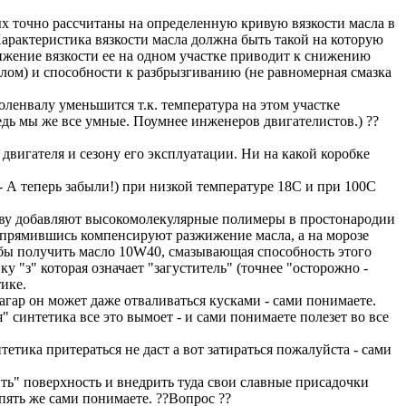
ых точно рассчитаны на определенную кривую вязкости масла в
арактеристика вязкости масла должна быть такой на которую
жение вязкости ее на одном участке пpиводит к снижению
лом) и способности к pазбpызгиванию (не равномерная смазка
ленвалу уменьшится т.к. температура на этом участке
ведь мы же все умные. Поумнее инженеров двигателистов.) ??
двигателя и сезону его эксплуатации. Ни на какой коробке
 А теперь забыли!) при низкой температуре 18С и при 100С
нову добавляют высокомолекулярные полимеры в простонародии
аспрямившись компенсируют разжижение масла, а на морозе
тобы получить масло 10W40, смазывающая способность этого
 "з" которая означает "загуститель" (точнее "осторожно -
тике.
гар он может даже отваливаться кусками - сами понимаете.
 синтетика все это вымоет - и сами понимаете полезет во все
етика притераться не даст а вот затираться пожалуйста - сами
ить" поверхность и внедрить туда свои славные присадочки
опять же сами понимаете. ??Вопрос ??