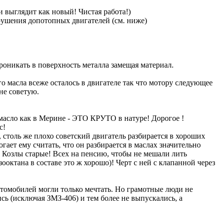
 выглядит как новый! Чистая работа!)
зрушения допотопных двигателей (см. ниже)
оникать в поверхность металла замещая материал.
о масла всеже осталось в двигателе так что мотору следующее
не советую.
масло как в Мерине - ЭТО КРУТО в натуре! Дорогое !
с!
, столь же плохо советский двигатель разбирается в хороших
ает ему считать, что он разбирается в маслах значительно
 Козлы старые! Всех на пенсию, чтобы не мешали лить
октана в составе это ж хорошо)! Черт с ней с клапанной через
томобилей могли только мечтать. Но грамотные люди не
ь (исключая ЗМЗ-406) и тем более не выпускались, а