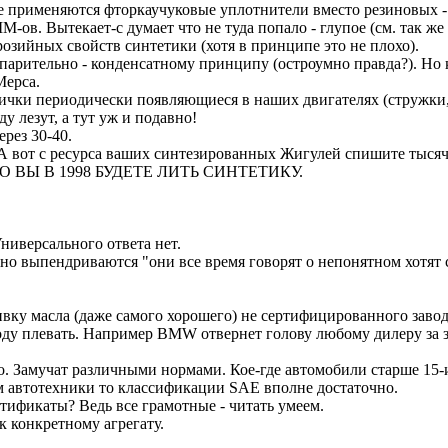
е применяются фторкаучуковые уплотнители вместо резиновых - 
в. Вытекает-с думает что не туда попало - глупое (см. так же п
розийных свойств синтетики (хотя в принципе это не плохо).
парительно - конденсатному принципу (остроумно правда?). Но к
Мерса.
стички периодически появляющиеся в наших двигателях (стружки,
у лезут, а тут уж и подавно!
рез 30-40.
 А вот с ресурса ваших синтезированных Жигулей спишите тысяч 10
ТО ВЫ В 1998 БУДЕТЕ ЛИТЬ СИНТЕТИКУ.
ниверсального ответа нет.
но выпендриваются "они все время говорят о непонятном хотят 
вку масла (даже самого хорошего) не сертифицированного завод
воду плевать. Например BMW отвернет голову любому дилеру з
о. Замучат различными нормами. Кое-где автомобили старше 15-
м автотехники то классификации SAE вполне достаточно.
ртификаты? Ведь все грамотные - читать умеем.
к конкретному агрегату.