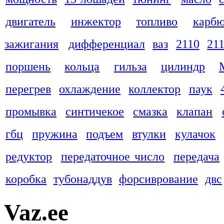
двигатель
инжектор
топливо
карбю
зажигания
дифференциал
ваз
2110
21
поршень
кольца
гильза
цилиндр
перегрев
охлаждение
коллектор
паук
промывка
синтичекое
смазка
клапан
гбц
пружина
подъем
втулки
кулачок
редуктор
передаточное число
передача
коробка
тубонаддув
форсиврование
двс
Vaz.ee