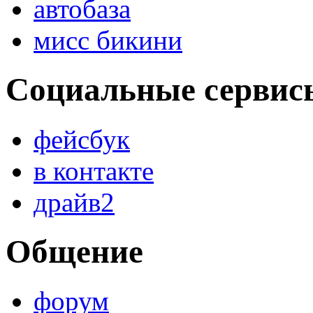
автобаза
мисс бикини
Социальные сервис
фейсбук
в контакте
драйв2
Общение
форум