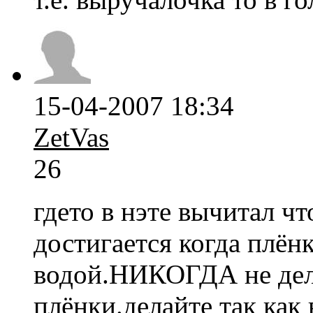
15-04-2007 18:34
ZetVas
26
гдето в нэте вычитал ч
достигается когда плён
водой.НИКОГДА не дела
плёнки.делайте так как