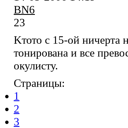
BN6
23
Kтото с 15-ой ничерта н
тонирована и все прево
окулисту.
Страницы:
1
2
3