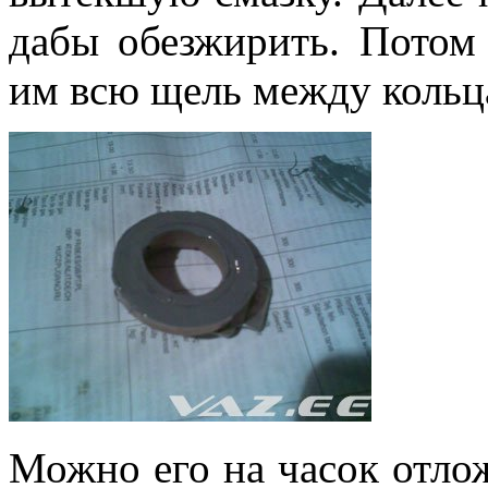
дабы обезжирить. Потом
им всю щель между коль
Можно его на часок отлож